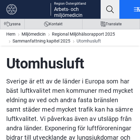
Region Östergötland
Gå till innehåll
Gå till meny
Gå till sidfot
Arbets- och
miljömedicin
Lyssna
Kontakt
Translate
Hem
Miljömedicin
Regional Miljöhälsorapport 2025
Sammanfattning kapitel 2025
Utomhusluft
Utomhusluft
Sverige är ett av de länder i Europa som har 
bäst luftkvalitet men kommuner med mycket 
eldning av ved och andra fasta bränslen 
samt städer med mycket trafik kan ha sämre 
luftkvalitet. Vi påverkas även av utsläpp från 
andra länder. Exponering för luftföroreningar 
bidrar till utvecklande av lungsjukdomar och 