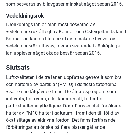
som besväras av bilavgaser minskat något sedan 2015.
Vedeldningsrök
I Jönköpings län är man mest besvärad av 
vedeldningsrök åtföljt av Kalmar- och Östergötlands län. I 
Kalmar län kan en liten trend av minskade besvär av 
vedeldningsrök utläsas, medan svarande i Jönköpings 
län upplever något ökade besvär sedan 2015.
Slutsats
Luftkvaliteten i de tre länen uppfattas generellt som bra 
och halterna av partiklar (PM10) i de flesta tätorterna 
visar en nedåtgående trend. De åtgärdsprogram som 
initierats, har redan, eller kommer att, förbättra 
partikelhalterna ytterligare. Dock finns en risk för ökade 
halter av PM10 halter i gaturum i framtiden till följd av 
ökat slitage av eldrivna fordon. Det finns fortfarande 
förbättringar att önska på flera platser gällande 