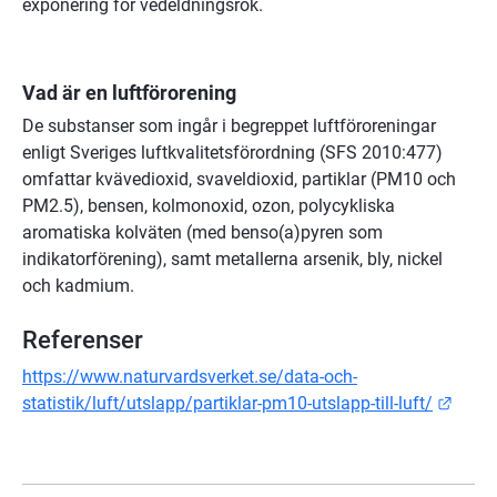
exponering för vedeldningsrök.
Vad är en luftförorening
De substanser som ingår i begreppet luftföroreningar 
enligt Sveriges luftkvalitetsförordning (SFS 2010:477) 
omfattar kvävedioxid, svaveldioxid, partiklar (PM10 och 
PM2.5), bensen, kolmonoxid, ozon, polycykliska 
aromatiska kolväten (med benso(a)pyren som 
indikatorförening), samt metallerna arsenik, bly, nickel 
och kadmium.
Referenser
https://www.naturvardsverket.se/data-och-
Länk 
statistik/luft/utslapp/partiklar-pm10-utslapp-till-luft/