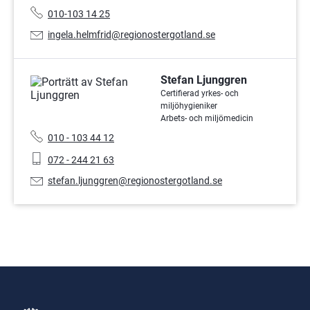
Telefonnummer:
010-103 14 25
E-
ingela.helmfrid@regionostergotland.se
postadress:
Stefan Ljunggren
Certifierad yrkes- och
miljöhygieniker
Arbets- och miljömedicin
Telefonnummer:
010 - 103 44 12
Mobiltelefon:
072 - 244 21 63
E-
stefan.ljunggren@regionostergotland.se
postadress: