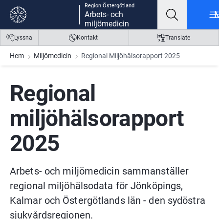
Region Östergötland
Gå till innehåll
Gå till meny
Gå till sidfot
Arbets- och
miljömedicin
Lyssna
Kontakt
Translate
Hem
Miljömedicin
Regional Miljöhälsorapport 2025
Regional 
miljöhälsorapport 
2025
Arbets- och miljömedicin sammanställer 
regional miljöhälsodata för Jönköpings, 
Kalmar och Östergötlands län - den sydöstra 
sjukvårdsregionen.