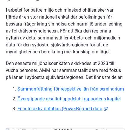
I arbetet för bättre miljö och minskad ohälsa sker var 
fjärde år en stor nationell enkät där befolkningen får 
besvara frågor kring sin hälsa och närmiljö under ledning 
av folkhälsomyndigheten. För att öka den regionala 
nyttan av detta sammanställer Arbets- och miljömedicin 
data för den sydöstra sjukvårdsregionen för att ge 
myndigheter och befolkning mer kunskap om läget.
Den senaste miljöhälsoenkäten skickades ut 2023 till 
vuxna personer. AMM har sammanställt data med fokus 
på länen i sydöstra sjukvårdsregionen. Det finns tre delar:
Sammanfattning för respektive län från seminarium
Övergripande resultat uppdelat i rapportens kapitel
Länk till a
En interaktiv databas (PowerBi) med data