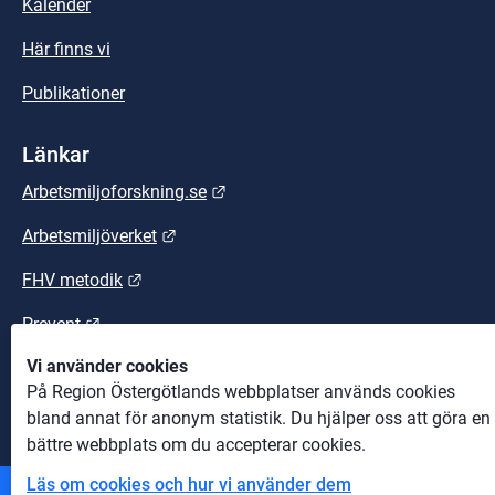
Kalender
Här finns vi
Publikationer
Länkar
Länk till annan webbplats.
Arbetsmiljoforskning.se
Länk till annan webbplats.
Arbetsmiljöverket
Länk till annan webbplats.
FHV metodik
Länk till annan webbplats.
Prevent
Vi använder cookies
Länk till annan webbplats.
Suntarbetsliv
På Region Östergötlands webbplatser används cookies
bland annat för anonym statistik. Du hjälper oss att göra en
bättre webbplats om du accepterar cookies.
Läs om cookies och hur vi använder dem