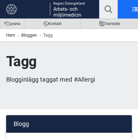
Region Östergötland
Gå till innehåll
Gå till meny
Gå till sidfot
Arbets- och
miljömedicin
Lyssna
Kontakt
Translate
Hem
Bloggen
Tagg
Tagg
Blogginlägg taggat med #Allergi
Blogg