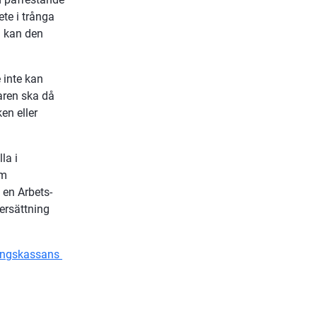
te i trånga 
 kan den 
 inte kan 
ren ska då 
en eller 
a i 
m 
en Arbets- 
rsättning 
ingskassans 