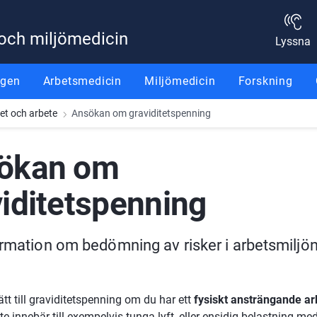
 och miljömedicin
Lyssna
ggen
Arbetsmedicin
Miljömedicin
Forskning
tet och arbete
Ansökan om graviditetspenning
ökan om 
iditetspenning
rmation om bedömning av risker i arbetsmiljön 
tt till graviditetspenning om du har ett 
fysiskt ansträngande ar
e innebär till exempelvis tunga lyft, eller ensidig belastning me