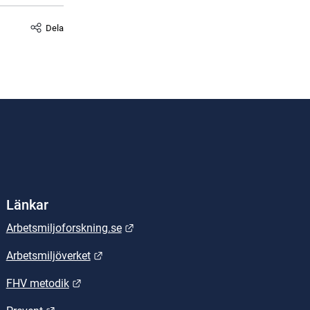
Dela
Länkar
Länk till annan webbplats.
Arbetsmiljoforskning.se
Länk till annan webbplats.
Arbetsmiljöverket
Länk till annan webbplats.
FHV metodik