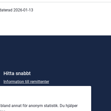
daterad 
2026-01-13
Hitta snabbt
Information till remittenter
Information till Patienter
Kalender
land annat för anonym statistik. Du hjälper