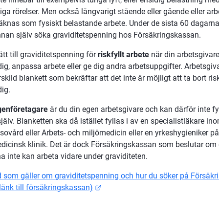
iga rörelser. Men också långvarigt stående eller gående eller arbe
knas som fysiskt belastande arbete. Under de sista 60 dagarna
nnan själv söka graviditetspenning hos Försäkringskassan.
tt till graviditetspenning för 
riskfyllt arbete
 när din arbetsgivare
g, anpassa arbete eller ge dig andra arbetsuppgifter. Arbetsgiva
rskild blankett som bekräftar att det inte är möjligt att ta bort risk
ig.
genföretagare
 är du din egen arbetsgivare och kan därför inte fyll
jälv. Blanketten ska då istället fyllas i av en specialistläkare ino
ovård eller Arbets- och miljömedicin eller en yrkeshygieniker på 
dicinsk klinik. Det är dock Försäkringskassan som beslutar om e
a inte kan arbeta vidare under graviditeten.
 som gäller om graviditetspenning och hur du söker på Försäkr
Länk till annan webbplats.
länk till försäkringskassan)