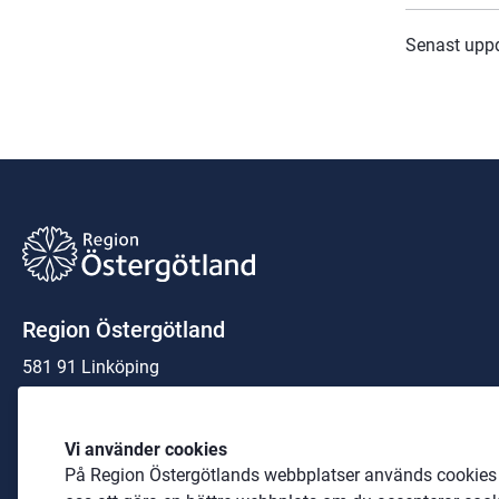
Senast upp
Region Östergötland
581 91 Linköping
Organisationsnummer:
23 21 00-0040
Vi använder cookies
På Region Östergötlands webbplatser används cookies b
Telefon: 
010-103 00 00
 (växel)