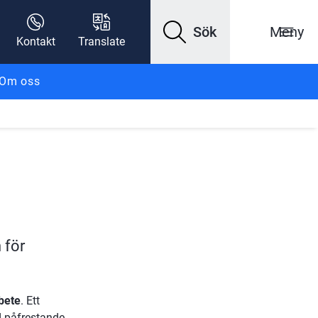
Sök
Meny
Kontakt
Translate
Om oss
för 
bete
. Ett 
d påfrestande 