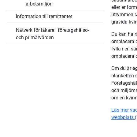
arbetsmiljön
eller enform
utrymmen rä
Information till remittenter
gravida kvi
Nätverk för läkare i företagshälso-
Du kan ha rä
och primärvården
omplacera di
fylla i en sä
omplacera d
Om du är 
e
blanketten s
Företagshäls
och miljöme
om en kvinn
Läs mer vad
webbplats (