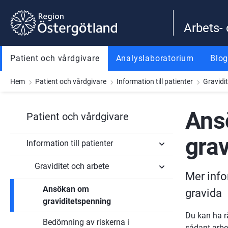
Gå till innehåll
Gå till meny
Gå till sidfot
Arbets-
Patient och vårdgivare
Analyslaboratorium
Blo
Hem
Patient och vårdgivare
Information till patienter
Gravidi
Ans
Patient och vårdgivare
grav
Information till patienter
Graviditet och arbete
Undersidor
Mer info
för
Information
Ansökan om
Undersidor
gravida
till
för
patienter
graviditetspenning
Graviditet
och
Du kan ha rä
Bedömning av riskerna i
arbete
sådant arbet