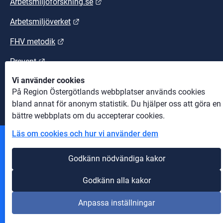
Länk till annan webbplats.
Arbetsmiljoforskning.se
Länk till annan webbplats.
Arbetsmiljöverket
Länk till annan webbplats.
FHV metodik
Länk till annan webbplats.
Prevent
Vi använder cookies
Länk till annan webbplats.
Suntarbetsliv
På Region Östergötlands webbplatser används cookies
bland annat för anonym statistik. Du hjälper oss att göra en
bättre webbplats om du accepterar cookies.
Läs om cookies och hur vi använder dem
Andra webbplatser
Godkänn nödvändiga kakor
Information om cookies
Godkänn alla kakor
Om webbplatsen
Anpassa inställningar
Tillgänglighet på webbplatsen