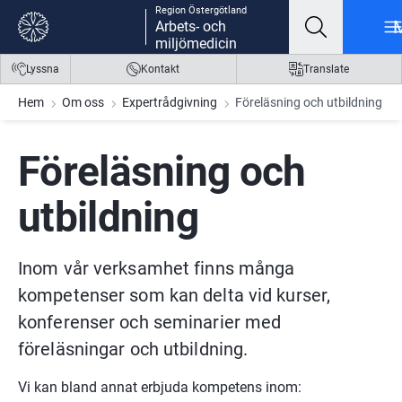
Region Östergötland
Gå till innehåll
Gå till meny
Gå till sidfot
Arbets- och
miljömedicin
Lyssna
Kontakt
Translate
Hem
Om oss
Expertrådgivning
Föreläsning och utbildning
Föreläsning och 
utbildning
Inom vår verksamhet finns många 
kompetenser som kan delta vid kurser, 
konferenser och seminarier med 
föreläsningar och utbildning.
Vi kan bland annat erbjuda kompetens inom: