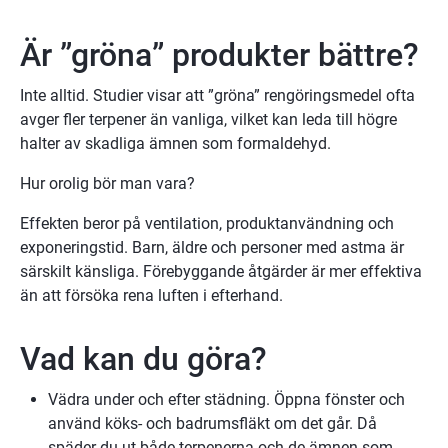
Är ”gröna” produkter bättre?
Inte alltid. Studier visar att ”gröna” rengöringsmedel ofta 
avger fler terpener än vanliga, vilket kan leda till högre 
halter av skadliga ämnen som formaldehyd.
Hur orolig bör man vara?
Effekten beror på ventilation, produktanvändning och 
exponeringstid. Barn, äldre och personer med astma är 
särskilt känsliga. Förebyggande åtgärder är mer effektiva 
än att försöka rena luften i efterhand.
Vad kan du göra?
Vädra under och efter städning. Öppna fönster och 
använd köks- och badrumsfläkt om det går. Då 
späder du ut både terpenerna och de ämnen som 