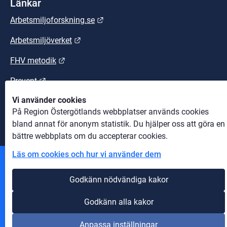
Länkar
Länk till annan webbplats.
Arbetsmiljoforskning.se
Länk till annan webbplats.
Arbetsmiljöverket
Länk till annan webbplats.
FHV metodik
Länk till annan webbplats.
Prevent
Vi använder cookies
Länk till annan webbplats.
Suntarbetsliv
På Region Östergötlands webbplatser används cookies
bland annat för anonym statistik. Du hjälper oss att göra en
bättre webbplats om du accepterar cookies.
Läs om cookies och hur vi använder dem
Andra webbplatser
Godkänn nödvändiga kakor
Information om cookies
Godkänn alla kakor
Om webbplatsen
Anpassa inställningar