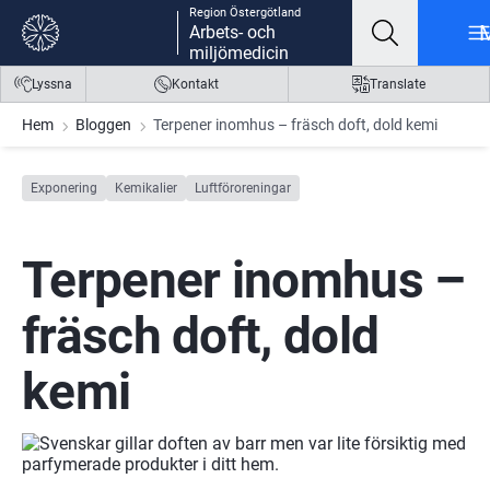
Region Östergötland
Gå till innehåll
Gå till meny
Gå till sidfot
Arbets- och
miljömedicin
Lyssna
Kontakt
Translate
Hem
Bloggen
Terpener inomhus – fräsch doft, dold kemi
Exponering
Kemikalier
Luftföroreningar
Terpener inomhus – 
fräsch doft, dold 
kemi