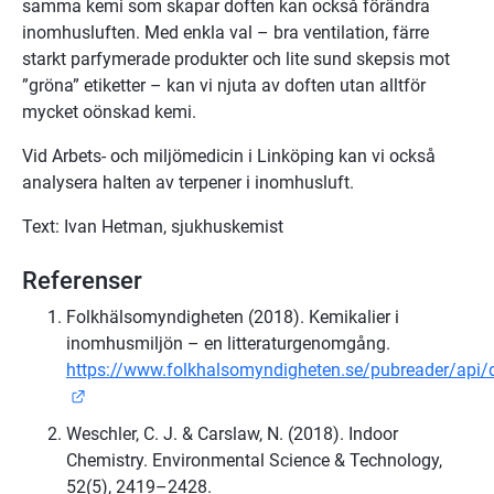
samma kemi som skapar doften kan också förändra 
inomhusluften. Med enkla val – bra ventilation, färre 
starkt parfymerade produkter och lite sund skepsis mot 
”gröna” etiketter – kan vi njuta av doften utan alltför 
mycket oönskad kemi.
Vid Arbets- och miljömedicin i Linköping kan vi också 
analysera halten av terpener i inomhusluft.
Text: Ivan Hetman, sjukhuskemist
Referenser
Folkhälsomyndigheten (2018). Kemikalier i 
inomhusmiljön – en litteraturgenomgång. 
https://www.folkhalsomyndigheten.se/pubreader/api
Länk till annan webbplats.
Weschler, C. J. & Carslaw, N. (2018). Indoor 
Chemistry. Environmental Science & Technology, 
52(5), 2419–2428. 