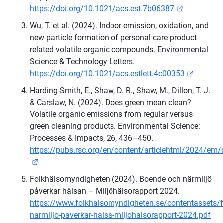
Länk till a
https://doi.org/10.1021/acs.est.7b06387
Wu, T. et al. (2024). Indoor emission, oxidation, and 
new particle formation of personal care product 
related volatile organic compounds. Environmental 
Science & Technology Letters. 
Länk til
https://doi.org/10.1021/acs.estlett.4c00353
Harding-Smith, E., Shaw, D. R., Shaw, M., Dillon, T. J. 
& Carslaw, N. (2024). Does green mean clean? 
Volatile organic emissions from regular versus 
green cleaning products. Environmental Science: 
Processes & Impacts, 26, 436–450. 
https://pubs.rsc.org/en/content/articlehtml/2024/e
Länk till annan webbplats.
Folkhälsomyndigheten (2024). Boende och närmiljö 
påverkar hälsan – Miljöhälsorapport 2024. 
https://www.folkhalsomyndigheten.se/contentasset
narmiljo-paverkar-halsa-miljohalsorapport-2024.pdf