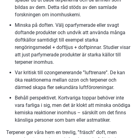
bildas av dem. Detta råd stöds av den samlade 
forskningen om inomhuskemi.
Minska på doften. Välj oparfymerade eller svagt 
doftande produkter och undvik att använda många 
doftkällor samtidigt till exempel starka 
rengöringsmedel + doftljus + doftpinnar. Studier visar 
att just parfymerade produkter är starka källor till 
terpener inomhus.
Var kritisk till ozongenererande ”luftrenare”. De kan 
öka reaktionerna mellan ozon och terpener och 
därmed skapa fler sekundära luftföroreningar.
Behåll perspektivet. Kortvariga toppar behöver inte 
vara farliga i sig, men det är klokt att minska onödiga 
kemiska reaktioner inomhus – särskilt om det finns 
känsliga personer som barn eller astmatiker.
Terpener ger våra hem en trevlig, ”fräsch” doft, men 