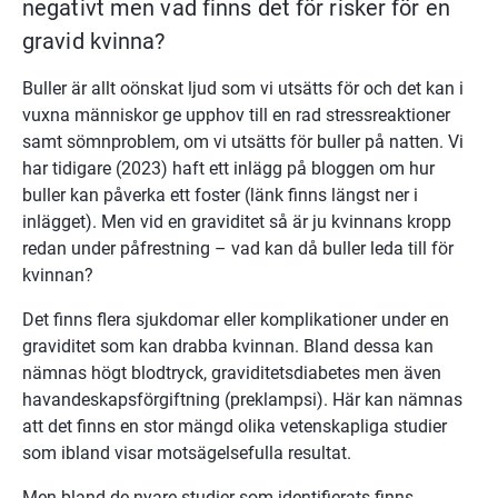
negativt men vad finns det för risker för en 
gravid kvinna?
Buller är allt oönskat ljud som vi utsätts för och det kan i 
vuxna människor ge upphov till en rad stressreaktioner 
samt sömnproblem, om vi utsätts för buller på natten. Vi 
har tidigare (2023) haft ett inlägg på bloggen om hur 
buller kan påverka ett foster (länk finns längst ner i 
inlägget). Men vid en graviditet så är ju kvinnans kropp 
redan under påfrestning – vad kan då buller leda till för 
kvinnan?
Det finns flera sjukdomar eller komplikationer under en 
graviditet som kan drabba kvinnan. Bland dessa kan 
nämnas högt blodtryck, graviditetsdiabetes men även 
havandeskapsförgiftning (preklampsi). Här kan nämnas 
att det finns en stor mängd olika vetenskapliga studier 
som ibland visar motsägelsefulla resultat.
Men bland de nyare studier som identifierats finns 