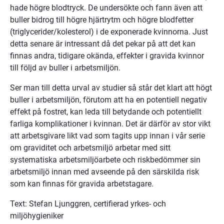
hade högre blodtryck. De undersökte och fann även att 
buller bidrog till högre hjärtrytm och högre blodfetter 
(triglycerider/kolesterol) i de exponerade kvinnorna. Just 
detta senare är intressant då det pekar på att det kan 
finnas andra, tidigare okända, effekter i gravida kvinnor 
till följd av buller i arbetsmiljön.
Ser man till detta urval av studier så står det klart att högt 
buller i arbetsmiljön, förutom att ha en potentiell negativ 
effekt på fostret, kan leda till betydande och potentiellt 
farliga komplikationer i kvinnan. Det är därför av stor vikt 
att arbetsgivare likt vad som tagits upp innan i vår serie 
om graviditet och arbetsmiljö arbetar med sitt 
systematiska arbetsmiljöarbete och riskbedömmer sin 
arbetsmiljö innan med avseende på den särskilda risk 
som kan finnas för gravida arbetstagare.
Text: Stefan Ljunggren, certifierad yrkes- och 
miljöhygieniker