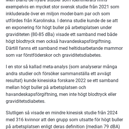
exempelvis en mycket stor svensk studie från 2021 som 
inkluderade över en miljon moder-barn par och som 
utfördes från Karolinska. I denna studie kunde de se att 
en exponering för högt buller på arbetsplatsen under 
graviditeten (80-85 dBa) visade ett samband med både 
högt blodtryck men också havandeskapsförgiftning. 
Därtill fanns ett samband med heltidsarbetande mammor 
som var förstföderskor och graviditetsdiabetes.
I en stor så kallad meta-analys (som analyserar många 
andra studier och försöker sammanställa ett avvägt 
resultat) kunde kinesiska forskare 2022 se ett samband 
mellan högt buller på arbetsplatsen och 
havandeskapsförgiftning, men inte högt blodtryck eller 
graviditetsdiabetes.
Slutligen så visade en mindre kinesisk studie från 2024 
med 316 kvinnor att den grupp som utsatte för högt buller 
på arbetsplatsen enligt deras definition (median 79 dBA) 