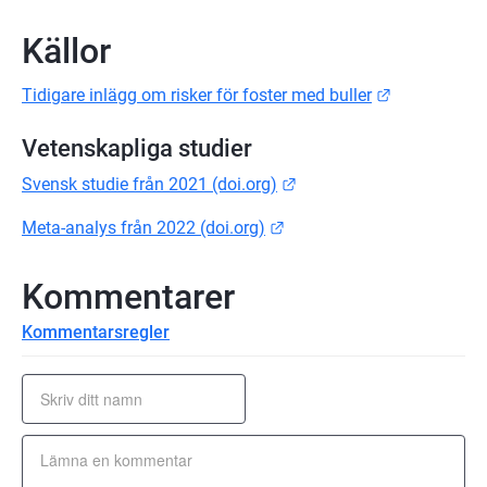
Källor
Länk till an
Tidigare inlägg om risker för foster med buller
Vetenskapliga studier
Länk till annan webbplat
Svensk studie från 2021 (doi.org)
Länk till annan webbplats.
Meta-analys från 2022 (doi.org)
Kommentarer
Kommentarsregler