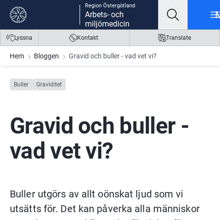
Region Östergötland
Gå till innehåll
Gå till meny
Gå till sidfot
Arbets- och
miljömedicin
Lyssna
Kontakt
Translate
Hem
Bloggen
Gravid och buller - vad vet vi?
Buller
Graviditet
Gravid och buller - 
vad vet vi?
Buller utgörs av allt oönskat ljud som vi 
utsätts för. Det kan påverka alla människor 