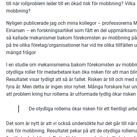
till när rollproblem leder till en ökad risk för mobbning? Vilka
mobbning?
Nyligen publicerade jag och mina kollegor – professorerna M
Einarsen – en forskningsartikel som fått en del uppmärksamhet
så kallade mekanismer bakom förekomsten av mobbning på j
på tre olika företag/organisationer har vid tre olika tillfällen 
mängd frågor
I en studie om mekanismerna bakom förekomsten av mobbnin
otydliga roller för medarbetare kan öka risken för att man blir
Resultatet visar tydligt att så är fallet. Risken är till och med
fyra år. Men detta är ingen stor nyhet. Många forskare har un
att problem kring hur rollerna är utformade tydlig ökar risk
De otydliga rollerna ökar risken för ett fientligt arb
Det som är nytt är att vi också undersökte hur det går till när r
risk för mobbning. Resultatet pekar på att de otydliga rollerna 