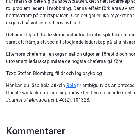
hur man ska bete sig på arbetsplatsen, det är ett ledarskap so
rollproblem leder till mobbning. Denna effekt förklaras av att 
normsättare på arbetsplatsen. Och det gäller lika mycket när 
negativt så väl som ett positivt sätt.
Det är viktigt att både skapa välordnade arbetsplatser där med
samt att främja ett socialt stödjande ledarskap på alla nivåer
Eftersom cheferna i en organisation utgör en förebild och n
utövar sitt ledarskap måste de högsta cheferna gå före.
Text: Stefan Blomberg, fil dr och leg psykolog
Länk till annan webbplats
Här kan du läsa hela atikeln 
Role
 ambiguity as an antecede
Hostile work climate and supportive leadership as intermediat
Journal of Management, 40
(2), 101328.
Kommentarer