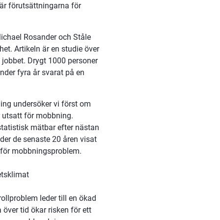
 är förutsättningarna för 
ichael Rosander och Ståle 
. Artikeln är en studie över 
obbet. Drygt 1000 personer 
under fyra år svarat på en 
g undersöker vi först om 
 utsatt för mobbning. 
 statistisk mätbar efter nästan 
der de senaste 20 åren visat 
en för mobbningsproblem.
etsklimat
ollproblem leder till en ökad 
över tid ökar risken för ett 