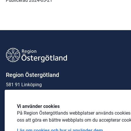
Publicerad 
2024-03-21
Region Östergötland
581 91 Linköping
Organisationsnummer:
23 21 00-0040
Vi använder cookies
På Region Östergötlands webbplatser används cookies b
Telefon: 
010-103 00 00
 (växel)
oss att göra en bättre webbplats om du accepterar cook
E-post: 
amm@regionostergotland.se
Läs om cookies och hur vi använder dem