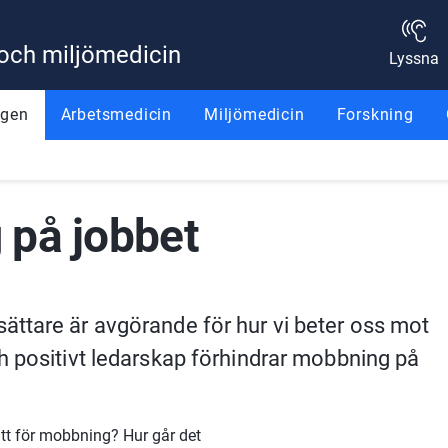
 och miljömedicin
Lyssna
ggen
Arbetsmedicin
Miljömedicin
Forskning
 på jobbet
ttare är avgörande för hur vi beter oss mot 
h positivt ledarskap förhindrar mobbning på 
att för mobbning? Hur går det 