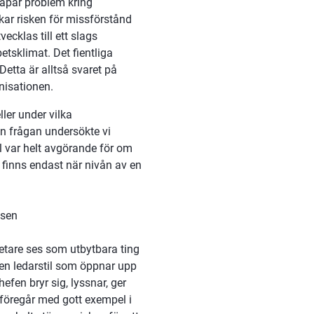
kapar problem kring 
ar risken för missförstånd 
ecklas till ett slags 
etsklimat. Det fientliga 
etta är alltså svaret på 
nisationen.
er under vilka 
en frågan undersökte vi 
l var helt avgörande för om 
inns endast när nivån av en 
tsen
tare ses som utbytbara ting 
en ledarstil som öppnar upp 
efen bryr sig, lyssnar, ger 
 föregår med gott exempel i 