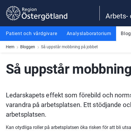
Gå till innehåll
Gå till meny
Gå till sidfot
Arbets-
Patient och vårdgivare
Analyslaboratorium
Blo
Hem
Bloggen
Så uppstår mobbning på jobbet
Så uppstår mobbning
Ledarskapets effekt som förebild och normsä
varandra på arbetsplatsen. Ett stödjande oc
arbetsplatsen.
Kan otydliga roller på arbetsplatsen öka risken för att bli uts