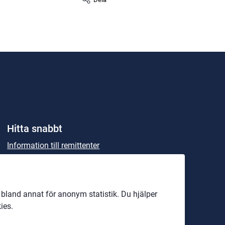
Hitta snabbt
Information till remittenter
Information till Patienter
Kalender
land annat för anonym statistik. Du hjälper
Här finns vi
ies.