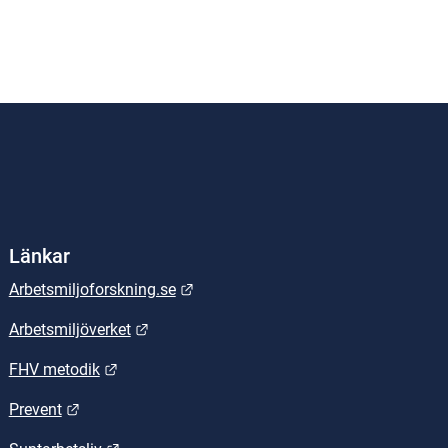
Länkar
Länk till annan webbplats.
Arbetsmiljoforskning.se
Länk till annan webbplats.
Arbetsmiljöverket
Länk till annan webbplats.
FHV metodik
Länk till annan webbplats.
Prevent