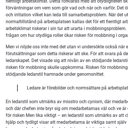
fientligt arbetsklimat. Detta förklaras med att otydligheten s
förväntningar om vem som gör vad och när och varför. Det ök
och irritation vilket kan leda till samarbetsproblem. När det utv
normaltillstånd på arbetsplatsen kallas det för ett fientligt arb
arbetsklimat riskerar i sin tur att urarta i mobbningsproblem. D
frågan om hur otydliga roller ökar risken för mobbning i orga
Men vi nöjde oss inte med det utan vi undersökte också när ell
förutsättningar som detta riskerar att ske. För att svara på d
ledarskapet. Det visade sig att nivån av en stödjande ledarsti
risken för mobbning skulle uppkomma. Risken för mobbning f
stödjande ledarstil hamnade under genomsnittet.
Ledare är förebilder och normsättare på arbetspla
En ledarstil som utmärks av misstro och cynism, där medarbe
och där chefen inte bryr sig om medarbetarnas väl och ve är 
för risken Men lika viktigt – en ledarstil som utmärks av att ch
hjälp och tydligt visar att medarbetarna är viktiga samt själv