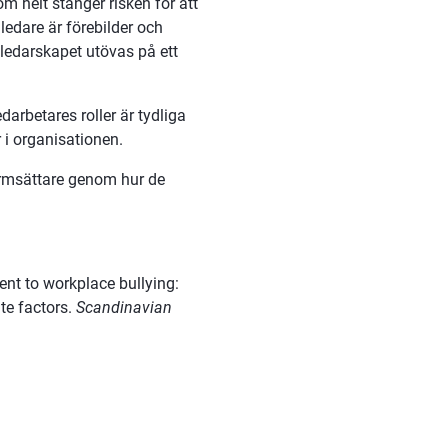
m helt stänger risken för att 
ledare är förebilder och 
ledarskapet utövas på ett 
arbetares roller är tydliga 
 i organisationen.
ormsättare genom hur de 
.
nt to workplace bullying: 
e factors. 
Scandinavian 