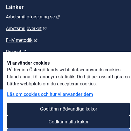
Länkar
Länk till annan webbplats.
Arbetsmiljoforskning.se
Länk till annan webbplats.
Arbetsmiljöverket
Länk till annan webbplats.
FHV metodik
Länk till annan webbplats.
Prevent
Vi använder cookies
Länk till annan webbplats.
Suntarbetsliv
På Region Östergötlands webbplatser används cookies
bland annat för anonym statistik. Du hjälper oss att göra en
bättre webbplats om du accepterar cookies.
Läs om cookies och hur vi använder dem
Andra webbplatser
Godkänn nödvändiga kakor
Information om cookies
Godkänn alla kakor
Om webbplatsen