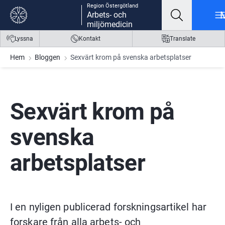
Region Östergötland
Gå till innehåll
Gå till meny
Gå till sidfot
Arbets- och
miljömedicin
Lyssna
Kontakt
Translate
Hem
Bloggen
Sexvärt krom på svenska arbetsplatser
Sexvärt krom på 
svenska 
arbetsplatser
I en nyligen publicerad forskningsartikel har 
forskare från alla arbets- och 