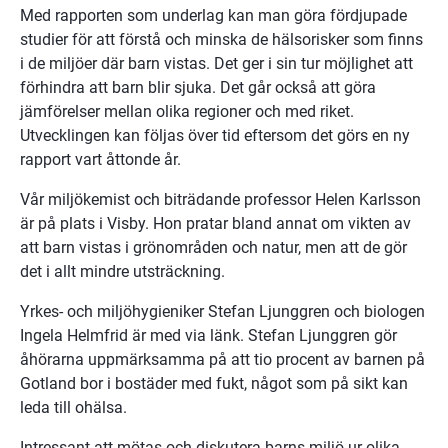
Med rapporten som underlag kan man göra fördjupade 
studier för att förstå och minska de hälsorisker som finns 
i de miljöer där barn vistas. Det ger i sin tur möjlighet att 
förhindra att barn blir sjuka. Det går också att göra 
jämförelser mellan olika regioner och med riket. 
Utvecklingen kan följas över tid eftersom det görs en ny 
rapport vart åttonde år.
Vår miljökemist och biträdande professor Helen Karlsson 
är på plats i Visby. Hon pratar bland annat om vikten av 
att barn vistas i grönområden och natur, men att de gör 
det i allt mindre utsträckning.
Yrkes- och miljöhygieniker Stefan Ljunggren och biologen 
Ingela Helmfrid är med via länk. Stefan Ljunggren gör 
åhörarna uppmärksamma på att tio procent av barnen på 
Gotland bor i bostäder med fukt, något som på sikt kan 
leda till ohälsa.
Intressant att mötas och diskutera barns miljö ur olika 