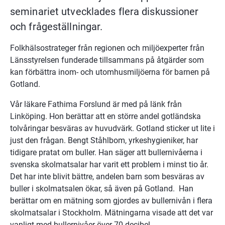
seminariet utvecklades flera diskussioner 
och frågeställningar.
Folkhälsostrateger från regionen och miljöexperter från 
Länsstyrelsen funderade tillsammans på åtgärder som 
kan förbättra inom- och utomhusmiljöerna för barnen på 
Gotland.
Vår läkare Fathima Forslund är med på länk från 
Linköping. Hon berättar att en större andel gotländska 
tolvåringar besväras av huvudvärk. Gotland sticker ut lite i 
just den frågan. Bengt Ståhlbom, yrkeshygieniker, har 
tidigare pratat om buller. Han säger att bullernivåerna i 
svenska skolmatsalar har varit ett problem i minst tio år. 
Det har inte blivit bättre, andelen barn som besväras av 
buller i skolmatsalen ökar, så även på Gotland.  Han 
berättar om en mätning som gjordes av bullernivån i flera 
skolmatsalar i Stockholm. Mätningarna visade att det var 
vanligt med bullernivåer över 70 decibel.