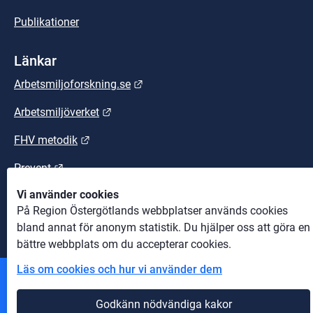
Publikationer
Länkar
Länk till annan webbplats.
Arbetsmiljoforskning.se
Länk till annan webbplats.
Arbetsmiljöverket
Länk till annan webbplats.
FHV metodik
Länk till annan webbplats.
Prevent
Vi använder cookies
Länk till annan webbplats.
Suntarbetsliv
På Region Östergötlands webbplatser används cookies
bland annat för anonym statistik. Du hjälper oss att göra en
bättre webbplats om du accepterar cookies.
Läs om cookies och hur vi använder dem
Andra webbplatser
Godkänn nödvändiga kakor