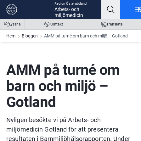
Region Östergötland
Gå till innehåll
Gå till meny
Gå till sidfot
Arbets- och
miljömedicin
Lyssna
Kontakt
Translate
Hem
Bloggen
AMM på turné om barn och miljö – Gotland
AMM på turné om 
barn och miljö – 
Gotland
Nyligen besökte vi på Arbets- och 
miljömedicin Gotland för att presentera 
resultaten i Barnmiljöhälsorapporten. Under 