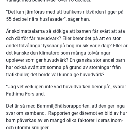
”Det kan jämföras med att trafikens riktvärden ligger på 
55 decibel nära husfasader”, säger han.
Är skolmatsalarna så stökiga att barnen får svårt att äta 
och därför får huvudvärk? Eller beror det på att en stor 
andel tolvåringar lyssnar på hög musik varje dag? Eller är 
det kanske den klimatoro som många tolvåringar 
upplever som ger huvudvärk? En ganska stor andel barn 
har också svårt att somna på grund av störningar från 
trafikbuller, det borde väl kunna ge huvudvärk?
”Jag vet verkligen inte vad huvudvärken beror på”, svarar 
Fathima Forslund.
Det är så med Barnmiljöhälsorapporten, att den ger inga 
svar om samband.  Rapporten ger däremot en bild av hur 
barn påverkas av en mängd olika faktorer i deras inom- 
och utomhusmiljöer.