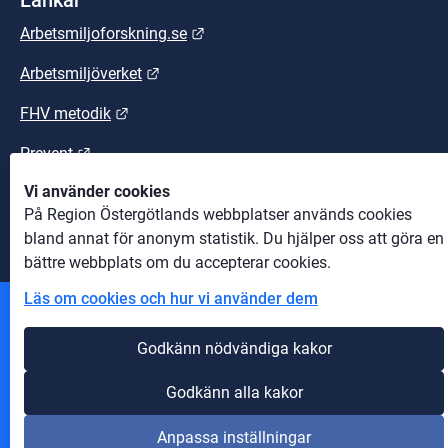
Länk till annan webbplats.
Arbetsmiljoforskning.se
Länk till annan webbplats.
Arbetsmiljöverket
Länk till annan webbplats.
FHV metodik
Länk till annan webbplats.
Prevent
Vi använder cookies
Länk till annan webbplats.
Suntarbetsliv
På Region Östergötlands webbplatser används cookies
bland annat för anonym statistik. Du hjälper oss att göra en
bättre webbplats om du accepterar cookies.
Läs om cookies och hur vi använder dem
Andra webbplatser
Godkänn nödvändiga kakor
Information om cookies
Godkänn alla kakor
Om webbplatsen
Anpassa inställningar