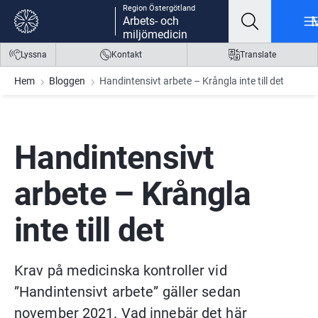
Region Östergötland
Gå till innehåll
Gå till meny
Gå till sidfot
Arbets- och
miljömedicin
Lyssna
Kontakt
Translate
Hem
Bloggen
Handintensivt arbete – Krångla inte till det
Handintensivt 
arbete – Krångla 
inte till det
Krav på medicinska kontroller vid 
”Handintensivt arbete” gäller sedan 
november 2021. Vad innebär det här 