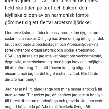
inte av julefrid. Tvärt om, julen är den mest 
hektiska tiden på året och bakom den 
idylliska bilden av en harmonisk tomte 
gömmer sig ett flertal arbetsmiljörisker.
I tomteverkstaden råder intensiv produktion dygnet runt 
sedan flera veckor. Och jag har, även om jag inte gillar det, 
brutit mot både arbetstidslagen och Arbetsmiljöverkets 
föreskrifter om organisatorisk och social arbetsmiljö, 
OSA. Jag låtsas att jag inte vet något om veckoarbetstid, 
dygnsvila, arbetsbelastning  med höga krav och möjlighet 
till återhämtning. Till mitt försvar kan jag säga att 
nissarna och jag tar det lugnt resten av året. När får du 
din återhämtning?
Jag har ju hållit igång länge och mina nissar är också till 
åren komna. Tur tycker jag, då behöver jag inte ta hänsyn 
till föreskriften om minderåriga och gravida. Jag har svårt 
nog att hålla reda på Arbetsmiljöverkets övriga 65 