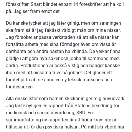
föreskrifter. Snart blir det enbart 14 föreskrifter att ha koll 
på. Jag ser fram emot det.
Du kanske tycker att jag låter grinig, men om sanningen 
ska fram så är jag faktiskt väldigt mån om mina nissar. 
Jag försöker anpassa verkstaden så att alla nissar kan 
fortsätta arbeta med sina förmågor även om vissa är 
darrhänta och andra nästan halvblinda. De verkar finna 
glädje i att göra nya saker och jobba tillsammans med 
andra. Produktionen är också viktig och hänger kanske 
ihop med att nissarna trivs på jobbet. Det gläder ett 
tomtehjärta att se ännu en ny leksak marschera in i 
tomtesäcken.
Alla önskelistor som barnen skickar in ger mig huvudvärk. 
Jag läste nyligen en rapport från Statens beredning för 
medicinsk och social utvärdering, SBU. En 
sammanfattning av rapporten är att höga krav inte är 
hälsosamt för den psykiska hälsan. På mitt skrivbord har 