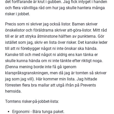
det fortfarande är krut i gubben. Jag fick intyget i handen 
och flera välvilliga råd om hur jag skulle hantera många 
risker i jobbet.
Precis som ni skriver jag också listor. Barnen skriver 
önskelistor och föräldrarna skriver att-göra-listor. Mitt råd 
till er är att stryka åtminstone hälften av punkterna. Gör 
istället som jag, skriv en lista över risker. Det kanske leder 
till att ni förebygger något ni inte önskar ska hända.  
Kanske till och med något ni aldrig ens kan tänka er 
skulle kunna hända om ni inte tänkte efter riktigt noga. 
(Denna mening borde inte få gå igenom 
klarspråksgranskningen, men då jag är tomten så skriver 
jag som jag vill). Här kommer min lista. Jag hittade 
förresten flera bra mallar att utgå ifrån på Prevents 
hemsida.
Tomtens risker-på-jobbet-lista:
Ergonomi - Bära tunga paket.