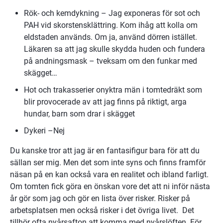
Rök- och kemdykning – Jag exponeras för sot och 
PAH vid skorstensklättring. Kom ihåg att kolla om 
eldstaden används. Om ja, använd dörren istället. 
Läkaren sa att jag skulle skydda huden och fundera 
på andningsmask – tveksam om den funkar med 
skägget…
Hot och trakasserier onyktra män i tomtedräkt som 
blir provocerade av att jag finns på riktigt, arga 
hundar, barn som drar i skägget
Dykeri –Nej
Du kanske tror att jag är en fantasifigur bara för att du 
sällan ser mig. Men det som inte syns och finns framför 
näsan på en kan också vara en realitet och ibland farligt. 
Om tomten fick göra en önskan vore det att ni inför nästa 
år gör som jag och gör en lista över risker. Risker på 
arbetsplatsen men också risker i det övriga livet.  Det 
tillhör ofta nyårsafton att komma med nyårslöften. För 