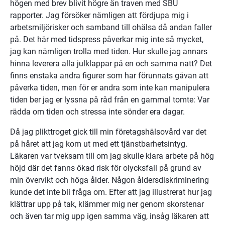
högen med brev blivit högre än traven med SBU 
rapporter. Jag försöker nämligen att fördjupa mig i 
arbetsmiljörisker och samband till ohälsa då andan faller 
på. Det här med tidspress påverkar mig inte så mycket, 
jag kan nämligen trolla med tiden. Hur skulle jag annars 
hinna leverera alla julklappar på en och samma natt? Det 
finns enstaka andra figurer som har förunnats gåvan att 
påverka tiden, men för er andra som inte kan manipulera 
tiden ber jag er lyssna på råd från en gammal tomte: Var 
rädda om tiden och stressa inte sönder era dagar.
Då jag plikttroget gick till min företagshälsovård var det 
på håret att jag kom ut med ett tjänstbarhetsintyg. 
Läkaren var tveksam till om jag skulle klara arbete på hög 
höjd där det fanns ökad risk för olycksfall på grund av 
min övervikt och höga ålder. Någon åldersdiskriminering 
kunde det inte bli fråga om. Efter att jag illustrerat hur jag 
klättrar upp på tak, klämmer mig ner genom skorstenar 
och även tar mig upp igen samma väg, insåg läkaren att 