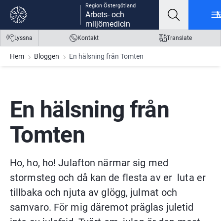
Region Östergötland
Gå till innehåll
Gå till meny
Gå till sidfot
Arbets- och
miljömedicin
Lyssna
Kontakt
Translate
Hem
Bloggen
En hälsning från Tomten
En hälsning från 
Tomten
Ho, ho, ho! Julafton närmar sig med 
stormsteg och då kan de flesta av er  luta er 
tillbaka och njuta av glögg, julmat och 
samvaro. För mig däremot präglas juletid 