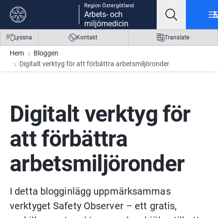
Region Östergötland
Gå till innehåll
Gå till meny
Gå till sidfot
Arbets- och
miljömedicin
Lyssna
Kontakt
Translate
Hem
Bloggen
Digitalt verktyg för att förbättra arbetsmiljöronder
Digitalt verktyg för 
att förbättra 
arbetsmiljöronder
I detta blogginlägg uppmärksammas 
verktyget Safety Observer – ett gratis, 