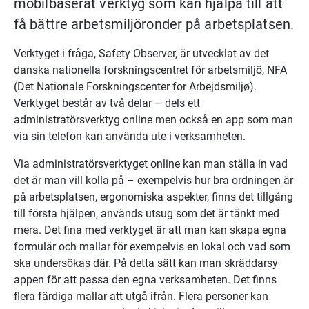
mobilbaserat verktyg som kan hjälpa till att 
få bättre arbetsmiljöronder på arbetsplatsen.
Verktyget i fråga, Safety Observer, är utvecklat av det 
danska nationella forskningscentret för arbetsmiljö, NFA 
(Det Nationale Forskningscenter for Arbejdsmiljø). 
Verktyget består av två delar – dels ett 
administratörsverktyg online men också en app som man 
via sin telefon kan använda ute i verksamheten.
Via administratörsverktyget online kan man ställa in vad 
det är man vill kolla på – exempelvis hur bra ordningen är 
på arbetsplatsen, ergonomiska aspekter, finns det tillgång 
till första hjälpen, används utsug som det är tänkt med 
mera. Det fina med verktyget är att man kan skapa egna 
formulär och mallar för exempelvis en lokal och vad som 
ska undersökas där. På detta sätt kan man skräddarsy 
appen för att passa den egna verksamheten. Det finns 
flera färdiga mallar att utgå ifrån. Flera personer kan 