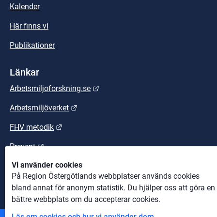
Kalender
Här finns vi
Publikationer
Länkar
Länk till annan webbplats.
Arbetsmiljoforskning.se
Länk till annan webbplats.
Arbetsmiljöverket
Länk till annan webbplats.
FHV metodik
Länk till annan webbplats.
Prevent
Vi använder cookies
Länk till annan webbplats.
Suntarbetsliv
På Region Östergötlands webbplatser används cookies
bland annat för anonym statistik. Du hjälper oss att göra en
bättre webbplats om du accepterar cookies.
Läs om cookies och hur vi använder dem