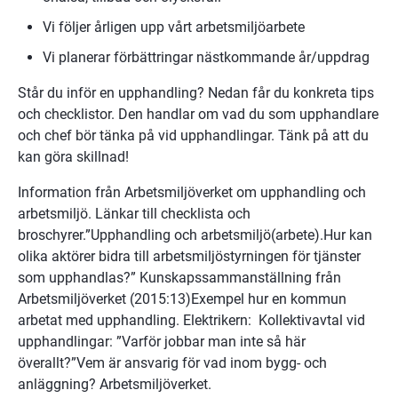
Vi följer årligen upp vårt arbetsmiljöarbete
Vi planerar förbättringar nästkommande år/uppdrag
Står du inför en upphandling? Nedan får du konkreta tips 
och checklistor. Den handlar om vad du som upphandlare 
och chef bör tänka på vid upphandlingar. Tänk på att du 
kan göra skillnad!
Information från Arbetsmiljöverket om upphandling och 
arbetsmiljö. Länkar till checklista och 
broschyrer.”Upphandling och arbetsmiljö(arbete).Hur kan 
olika aktörer bidra till arbetsmiljöstyrningen för tjänster 
som upphandlas?” Kunskapssammanställning från 
Arbetsmiljöverket (2015:13)Exempel hur en kommun 
arbetat med upphandling. Elektrikern:  Kollektiv­avtal vid 
upp­hand­ling­ar: ”Varför jobbar man inte så här 
överallt?”Vem är ansvarig för vad inom bygg- och 
anläggning? Arbetsmiljöverket.