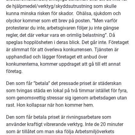
de hjälpmedel/verktyg/skyddsutrustning som skulle 
kunna minska risken för skador.  Ohälsa, sjukdom och 
olyckor kommer som ett brev på posten. ”Men varför 
protesterar du inte, arbetsgivaren följer ju inte gängse 
regler, det där verkar vara en orimlig belastning”. Då 
speglas hopplösheten i deras blick. Det går inte. Företaget 
är slimmat för att överleva konkurrensen. Tjänsten är 
upphandlad och lägger företaget ett anbud över 
konkurrenterna, kommer uppdraget att gå till ett annat 
företag.
Den som får ”betala” det pressade priset är städerskan 
som tvingas städa en lokal på två timmar istället för fyra, 
som genomsvettig stressar sig igenom arbetsdagen utan 
rast. Hon kollapsar när hon kommer hem.
Den som får betala priset är rivningsarbetare som 
använder kraftigt vibrerande verktyg. Inte de 20 minuter 
som är tillåtet om man ska följa Arbetsmiljöverkets 