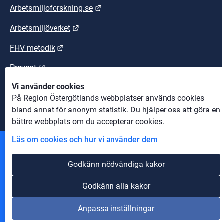
Länk till annan webbplats.
Arbetsmiljoforskning.se
Länk till annan webbplats.
Arbetsmiljöverket
Länk till annan webbplats.
FHV metodik
Länk till annan webbplats.
Prevent
Vi använder cookies
Länk till annan webbplats.
Suntarbetsliv
På Region Östergötlands webbplatser används cookies
bland annat för anonym statistik. Du hjälper oss att göra en
bättre webbplats om du accepterar cookies.
Läs om cookies och hur vi använder dem
Andra webbplatser
Godkänn nödvändiga kakor
Information om cookies
Godkänn alla kakor
Om webbplatsen
Anpassa inställningar