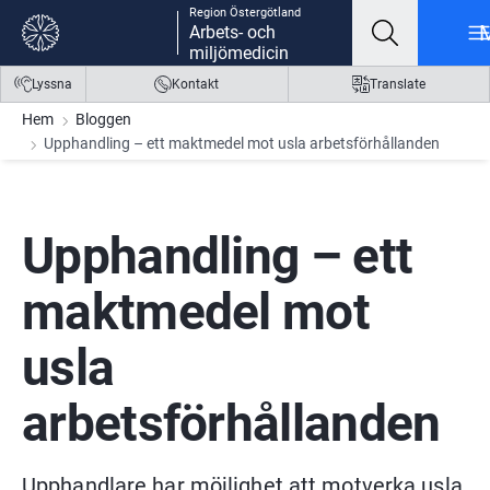
Region Östergötland
Gå till innehåll
Gå till meny
Gå till sidfot
Arbets- och
miljömedicin
Lyssna
Kontakt
Translate
Hem
Bloggen
Upphandling – ett maktmedel mot usla arbetsförhållanden
Upphandling – ett 
maktmedel mot 
usla 
arbetsförhållanden
Upphandlare har möjlighet att motverka usla 