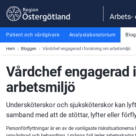
Gå till innehåll
Gå till meny
Gå till sidfot
Arbets-
Patient och vårdgivare
Analyslaboratorium
Blo
Hem
Bloggen
Vårdchef engagerad i forskning om arbetsmiljö
Vårdchef engagerad i
arbetsmiljö
Undersköterskor och sjuksköterskor kan lyfta 
samband med att de stöttar, lyfter eller förfly
Personförflyttningar är en av de vanligaste risksituationerna 
omvårdnad och behandling. I många fall leder arbetsskador ti