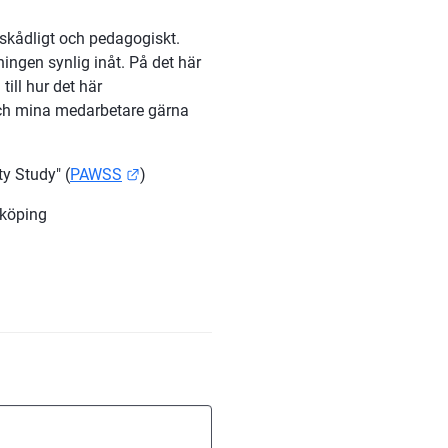
skådligt och pedagogiskt.  
ningen synlig inåt. På det här 
ill hur det här 
och mina medarbetare gärna 
Länk till annan webbplats.
y Study" (
PAWSS
) 
nköping