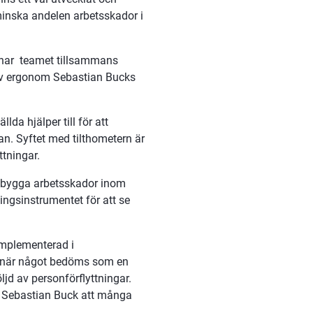
 minska andelen arbetsskador i 
ar  teamet tillsammans  
 av ergonom Sebastian Bucks 
da hjälper till för att 
n. Syftet med tilthometern är 
ttningar.
rebygga arbetsskador inom 
ngsinstrumentet för att se 
mplementerad i 
er när något bedöms som en 
jd av personförflyttningar. 
s Sebastian Buck att många 