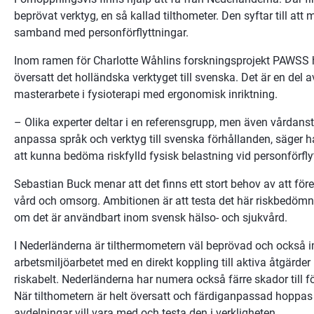
beprövat verktyg, en så kallad tilthometer. Den syftar till att
samband med personförflyttningar.
Inom ramen för Charlotte Wåhlins forskningsprojekt PAWSS h
översatt det holländska verktyget till svenska. Det är en del
masterarbete i fysioterapi med ergonomisk inriktning.
– Olika experter deltar i en referensgrupp, men även vårdanställ
anpassa språk och verktyg till svenska förhållanden, säger ha
att kunna bedöma riskfylld fysisk belastning vid personförfly
Sebastian Buck menar att det finns ett stort behov av att fö
vård och omsorg. Ambitionen är att testa det här riskbedömni
om det är användbart inom svensk hälso- och sjukvård.
I Nederländerna är tilthermometern väl beprövad och också i
arbetsmiljöarbetet med en direkt koppling till aktiva åtgärd
riskabelt. Nederländerna har numera också färre skador till föl
När tilthometern är helt översatt och färdiganpassad hoppa
avdelningar vill vara med och testa den i verkligheten.