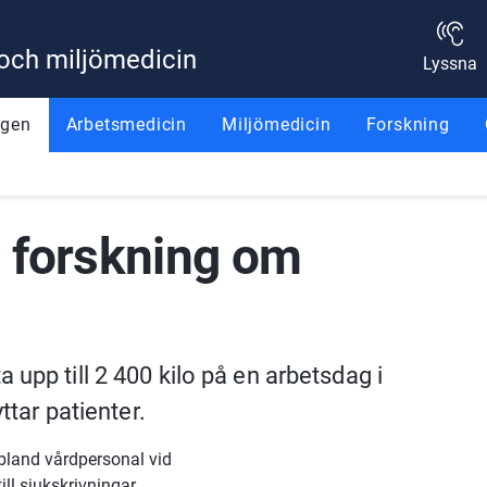
 och miljömedicin
Lyssna
ggen
Arbetsmedicin
Miljömedicin
Forskning
 forskning om 
upp till 2 400 kilo på en arbetsdag i 
ttar patienter.
bland vårdpersonal vid 
ll sjukskrivningar.