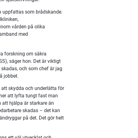
en uppfattas som brådskande. 
liniken, 
inom vården på olika 
 samband med 
a forskning om säkra 
), säger hon. Det är viktigt 
skadas, och som chef är jag 
å jobbet.
att skydda och underlätta för 
ner att lyfta tungt fast man 
att hjälpa är starkare än 
edarbetare skadas – det kan 
ndryggar på det. Det gör helt 
ns ett väl utvecklat och 