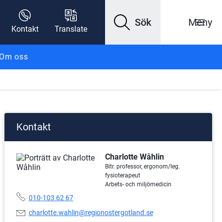
Sök
Meny
Kontakt
Translate
Om oss
Kontakt
Charlotte Wåhlin
Bitr. professor, ergonom/leg.
fysioterapeut
Arbets- och miljömedicin
Telefonnummer:
010-103 62 67
E-
charlotte.wahlin@regionostergotland.se
postadress: