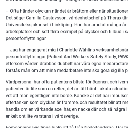
– Ofta händer olyckan när det är bråttom eller när situation
Det säger Camilla Gustavsson, vårdenhetschef på Thoraxkärlk
Universitetssjukhuset i Linköping. Hon har arbetat många år 
arbetsplatser och sett flera exempel på olyckor och tillbud i
personförflyttningar. 
– Jag har engagerat mig i Charlotte Wåhlins verksamhetsnär
personförflyttningar (Patient And Workers Safety Study, PAWSS
eftersom vården drabbas dubbelt när våra egna medarbetare 
förstås mån om att mina medarbetare inte ska göra sig illa p
Vårdpersonal har ofta patientens bästa för ögonen, och ivern 
patienten är lite som en reflex, det är lätt hänt i akuta situatio
vet att man egentligen inte borde. Kanske är det när impulsen 
eftertanken som olyckan är framme, och resultatet blir att m
handla om en värkande axel här, en nacke där och så några lä
enkelt ont lite varstans i vårdsverige.
Förhoppningsvis finns hjälp att få från Nederländerna. Där fin