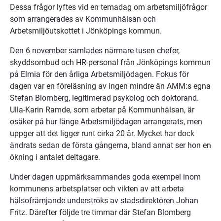
Dessa frågor lyftes vid en temadag om arbetsmiljöfrågor 
som arrangerades av Kommunhälsan och 
Arbetsmiljöutskottet i Jönköpings kommun.
Den 6 november samlades närmare tusen chefer, 
skyddsombud och HR-personal från Jönköpings kommun 
på Elmia för den årliga Arbetsmiljödagen. Fokus för 
dagen var en föreläsning av ingen mindre än AMM:s egna 
Stefan Blomberg, legitimerad psykolog och doktorand. 
Ulla-Karin Ramde, som arbetar på Kommunhälsan, är 
osäker på hur länge Arbetsmiljödagen arrangerats, men 
uppger att det ligger runt cirka 20 år. Mycket har dock 
ändrats sedan de första gångerna, bland annat ser hon en 
ökning i antalet deltagare.
Under dagen uppmärksammandes goda exempel inom 
kommunens arbetsplatser och vikten av att arbeta 
hälsofrämjande underströks av stadsdirektören Johan 
Fritz. Därefter följde tre timmar där Stefan Blomberg 