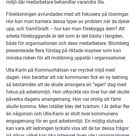
miljö där medarbetare behandlar varandra illa.
Föreläsningen avrundades med att fokusera på lösningar. 
Hur kan man hantera dessa typer av problem när de dyker 
upp, och framförallt – hur kan man förebygga dem? Att 
arbeta förebyggande är det som är det bästa i längden, 
både för organisationen och dess medarbetare. Blomberg 
presenterade flera förslag på riktade insatser som kan 
minska risken för att mobbning uppstår i organisationer.
Ulla-Karin på Kommunhälsan var mycket nöjd med 
dagen. Hon berättar att när kommunen fick en ny ledning 
så bestämdes att de skulle arrangera en ”egen” dag med 
fokus på arbetsmiljö. Hon uttryckte oro över hur det skulle 
påverka dagens arrangemang. Hon var orolig att färre 
skulle komma. Men istället blev det tvärtom. I år deltar fler 
än någonsin och Ulla-Karin är stolt över kommunens 
engagemang för en god arbetsmiljö. En möjlig slutsats 
kan vara att ledningen lyckats visa att de tar dessa frågor 
på allvar, vilket kan öka intresset även ute i organisationer 