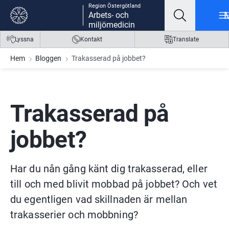
Region Östergötland
Gå till innehåll
Gå till meny
Gå till sidfot
Arbets- och
miljömedicin
Lyssna
Kontakt
Translate
Hem
Bloggen
Trakasserad på jobbet?
Trakasserad på 
jobbet?
Har du nån gång känt dig trakasserad, eller 
till och med blivit mobbad på jobbet? Och vet 
du egentligen vad skillnaden är mellan 
trakasserier och mobbning?