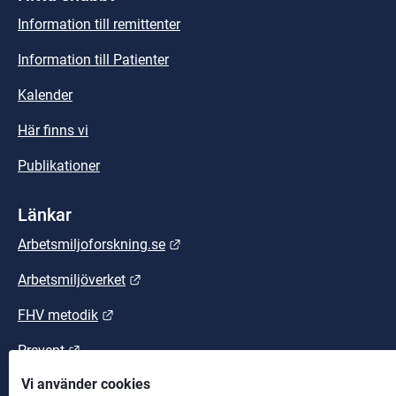
Information till remittenter
Information till Patienter
Kalender
Här finns vi
Publikationer
Länkar
Länk till annan webbplats.
Arbetsmiljoforskning.se
Länk till annan webbplats.
Arbetsmiljöverket
Länk till annan webbplats.
FHV metodik
Länk till annan webbplats.
Prevent
Vi använder cookies
Länk till annan webbplats.
Suntarbetsliv