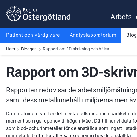
Gå till innehåll
Gå till meny
Gå till sidfot
Arbets-
Patient och vårdgivare
Analyslaboratorium
Blo
Hem
Bloggen
Rapport om 3D-skrivning och hälsa
Rapport om 3D-skriv
Rapporten redovisar de arbetsmiljömätning
samt dess metallinnehåll i miljöerna men äve
Dammätningar var för det mestagodkända men partikelmätni
moment som ger upphov tillhöga nivåer. Därtill har vi data f
som blod- ochurinmetaller för de anställda som ingått i studi
urinmetallerbättre för att visa exponering hos de anställda.