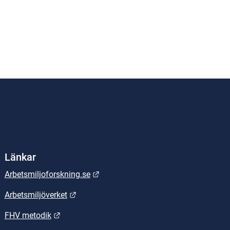
Länkar
Länk till annan webbplats.
Arbetsmiljoforskning.se
Länk till annan webbplats.
Arbetsmiljöverket
Länk till annan webbplats.
FHV metodik