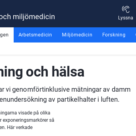
 och miljömedicin
Lyssna
ggen
Arbetsmedicin
Miljömedicin
Forskning
ning och hälsa
ar vi genomförtinklusive mätningar av damm 
nundersökning av partikelhalter i luften.
ngarna visade på olika 
ör exponeringsmarkörer så 
en. Här verkade 