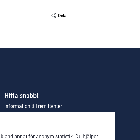
Dela
Hitta snabbt
Information till remittenter
Information till Patienter
Kalender
land annat för anonym statistik. Du hjälper