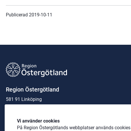
Publicerad 
2019-10-11
Region Östergötland
581 91 Linköping
Organisationsnummer:
23 21 00-0040
Vi använder cookies
På Region Östergötlands webbplatser används cookies b
Telefon: 
010-103 00 00
 (växel)