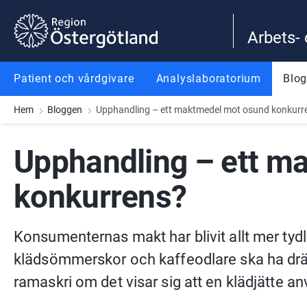
Gå till innehåll
Gå till meny
Gå till sidfot
Arbets-
Patient och vårdgivare
Analyslaboratorium
Blo
Hem
Bloggen
Upphandling – ett maktmedel mot osund konkurr
Upphandling – ett m
konkurrens?
Konsumenternas makt har blivit allt mer tydl
klädsömmerskor och kaffeodlare ska ha drägl
ramaskri om det visar sig att en klädjätte a