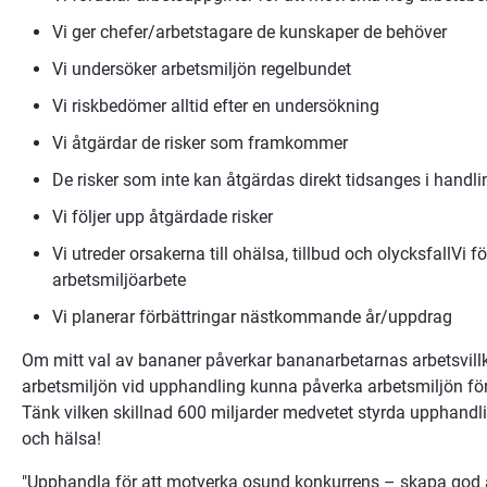
Vi ger chefer/arbetstagare de kunskaper de behöver
Vi undersöker arbetsmiljön regelbundet
Vi riskbedömer alltid efter en undersökning
Vi åtgärdar de risker som framkommer
De risker som inte kan åtgärdas direkt tidsanges i handl
Vi följer upp åtgärdade risker
Vi utreder orsakerna till ohälsa, tillbud och olycksfallVi föl
arbetsmiljöarbete
Vi planerar förbättringar nästkommande år/uppdrag
Om mitt val av bananer påverkar bananarbetarnas arbetsvillk
arbetsmiljön vid upphandling kunna påverka arbetsmiljön för
Tänk vilken skillnad 600 miljarder medvetet styrda upphandlin
och hälsa!
"Upphandla för att motverka osund konkurrens – skapa god a