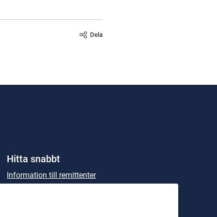
Dela
Hitta snabbt
Information till remittenter
Information till Patienter
Kalender