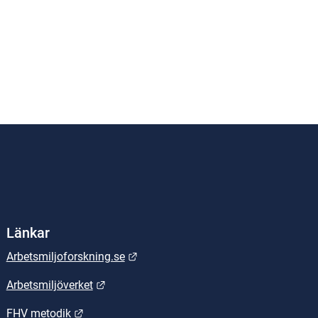
Länkar
Länk till annan webbplats.
Arbetsmiljoforskning.se
Länk till annan webbplats.
Arbetsmiljöverket
Länk till annan webbplats.
FHV metodik