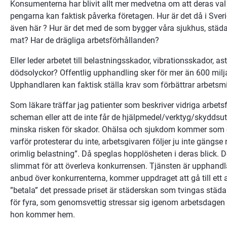
Konsumenterna har blivit allt mer medvetna om att deras val ä
pengarna kan faktisk påverka företagen. Hur är det då i Sve
även här ? Hur är det med de som bygger våra sjukhus, städar 
mat? Har de drägliga arbetsförhållanden?
Eller leder arbetet till belastningsskador, vibrationsskador, ast
dödsolyckor? Offentlig upphandling sker för mer än 600 miljard
Upphandlaren kan faktisk ställa krav som förbättrar arbetsmi
Som läkare träffar jag patienter som beskriver vidriga arbets
scheman eller att de inte får de hjälpmedel/verktyg/skyddsu
minska risken för skador. Ohälsa och sjukdom kommer som e
varför protesterar du inte, arbetsgivaren följer ju inte gängse r
orimlig belastning”. Då speglas hopplösheten i deras blick. Det
slimmat för att överleva konkurrensen. Tjänsten är upphandla
anbud över konkurrenterna, kommer uppdraget att gå till ett 
”betala” det pressade priset är städerskan som tvingas städa e
för fyra, som genomsvettig stressar sig igenom arbetsdagen u
hon kommer hem.