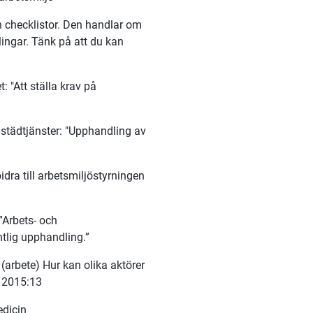
 checklistor. Den handlar om 
ngar. Tänk på att du kan 
: "Att ställa krav på 
tädtjänster: "Upphandling av 
dra till arbetsmiljöstyrningen 
Arbets- och 
ntlig upphandling.”
arbete) Hur kan olika aktörer 
? 2015:13
edicin