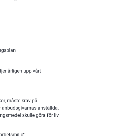
ingsplan
jer årligen upp vårt 
or, måste krav på 
 anbudsgivarnas anställda. 
gsmedel skulle göra för liv 
rbetsmiljö" 