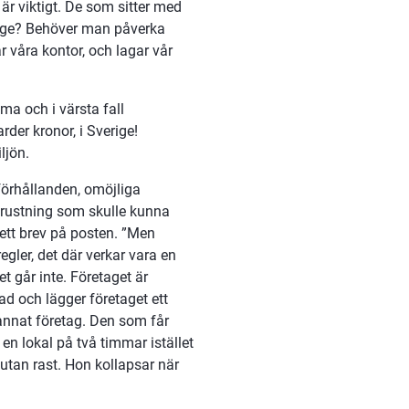
r viktigt. De som sitter med 
rige? Behöver man påverka 
våra kontor, och lagar vår 
ma och i värsta fall 
er kronor, i Sverige! 
ljön.
förhållanden, omöjliga 
trustning som skulle kunna 
tt brev på posten. ”Men 
egler, det där verkar vara en 
 går inte. Företaget är 
d och lägger företaget ett 
annat företag. Den som får 
n lokal på två timmar istället 
tan rast. Hon kollapsar när 