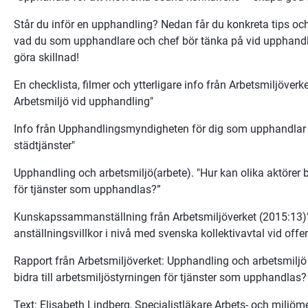
Står du inför en upphandling? Nedan får du konkreta tips och
vad du som upphandlare och chef bör tänka på vid upphandli
göra skillnad!
En checklista, filmer och ytterligare info från Arbetsmiljöverket
Arbetsmiljö vid upphandling"
Info från Upphandlingsmyndigheten för dig som upphandlar s
städtjänster"
Upphandling och arbetsmiljö(arbete). "Hur kan olika aktörer bi
för tjänster som upphandlas?”
Kunskapssammanställning från Arbetsmiljöverket (2015:13)”
anställningsvillkor i nivå med svenska kollektivavtal vid offe
Rapport från Arbetsmiljöverket: Upphandling och arbetsmiljö (
bidra till arbetsmiljöstyrningen för tjänster som upphandlas
Text: Elisabeth Lindberg, Specialistläkare Arbets- och miljöm