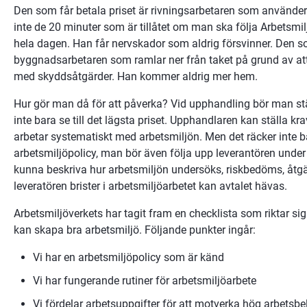
Den som får betala priset är rivningsarbetaren som använder k
inte de 20 minuter som är tillåtet om man ska följa Arbetsmiljö
hela dagen. Han får nervskador som aldrig försvinner. Den som
byggnadsarbetaren som ramlar ner från taket på grund av att d
med skyddsåtgärder. Han kommer aldrig mer hem.
Hur gör man då för att påverka? Vid upphandling bör man stä
inte bara se till det lägsta priset. Upphandlaren kan ställa kr
arbetar systematiskt med arbetsmiljön. Men det räcker inte b
arbetsmiljöpolicy, man bör även följa upp leverantören under
kunna beskriva hur arbetsmiljön undersöks, riskbedöms, åtgä
leveratören brister i arbetsmiljöarbetet kan avtalet hävas.
Arbetsmiljöverkets har tagit fram en checklista som riktar sig t
kan skapa bra arbetsmiljö. Följande punkter ingår:
Vi har en arbetsmiljöpolicy som är känd
Vi har fungerande rutiner för arbetsmiljöarbete
Vi fördelar arbetsuppgifter för att motverka hög arbetsbe