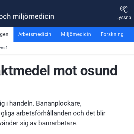
 och miljömedicin
Lyssna
ggen
Arbetsmedicin
Miljömedicin
Forskning
ens?
aktmedel mot osund 
ig i handeln. Bananplockare, 
iga arbetsförhållanden och det blir 
nvänder sig av barnarbetare.