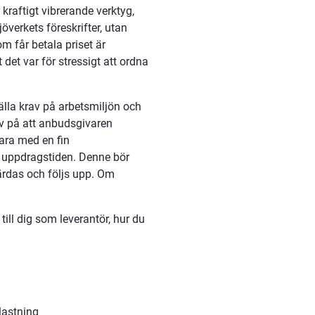
raftigt vibrerande verktyg, 
verkets föreskrifter, utan 
 får betala priset är 
et var för stressigt att ordna 
lla krav på arbetsmiljön och 
av på att anbudsgivaren 
ara med en fin 
 uppdragstiden. Denne bör 
rdas och följs upp. Om 
ill dig som leverantör, hur du 
lastning