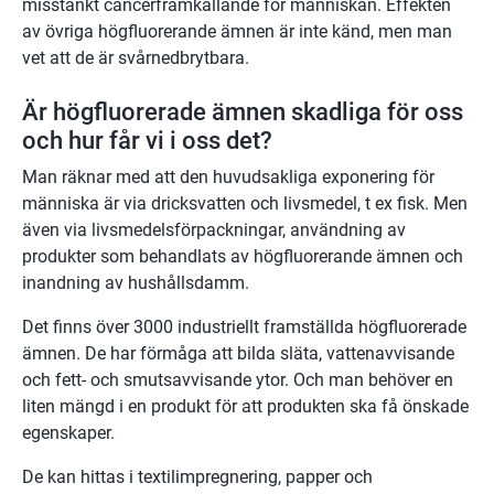
misstänkt cancerframkallande för människan. Effekten 
av övriga högfluorerande ämnen är inte känd, men man 
vet att de är svårnedbrytbara.
Är högfluorerade ämnen skadliga för oss 
och hur får vi i oss det?
Man räknar med att den huvudsakliga exponering för 
människa är via dricksvatten och livsmedel, t ex fisk. Men 
även via livsmedelsförpackningar, användning av 
produkter som behandlats av högfluorerande ämnen och 
inandning av hushållsdamm.
Det finns över 3000 industriellt framställda högfluorerade 
ämnen. De har förmåga att bilda släta, vattenavvisande 
och fett- och smutsavvisande ytor. Och man behöver en 
liten mängd i en produkt för att produkten ska få önskade 
egenskaper.
De kan hittas i textilimpregnering, papper och 