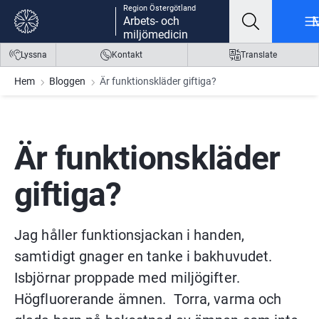
Region Östergötland
Gå till innehåll
Gå till meny
Gå till sidfot
Arbets- och
miljömedicin
Lyssna
Kontakt
Translate
Hem
Bloggen
Är funktionskläder giftiga?
Är funktionskläder 
giftiga?
Jag håller funktionsjackan i handen, 
samtidigt gnager en tanke i bakhuvudet. 
Isbjörnar proppade med miljögifter. 
Högfluorerande ämnen.  Torra, varma och 