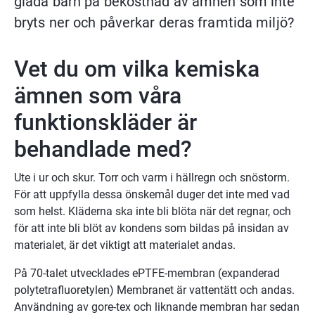
glada barn på bekostnad av ämnen som inte 
bryts ner och påverkar deras framtida miljö?
Vet du om vilka kemiska 
ämnen som våra 
funktionskläder är 
behandlade med?
Ute i ur och skur. Torr och varm i hällregn och snöstorm. 
För att uppfylla dessa önskemål duger det inte med vad 
som helst. Kläderna ska inte bli blöta när det regnar, och 
för att inte bli blöt av kondens som bildas på insidan av 
materialet, är det viktigt att materialet andas.
På 70-talet utvecklades ePTFE-membran (expanderad 
polytetrafluoretylen) Membranet är vattentätt och andas. 
Användning av gore-tex och liknande membran har sedan 