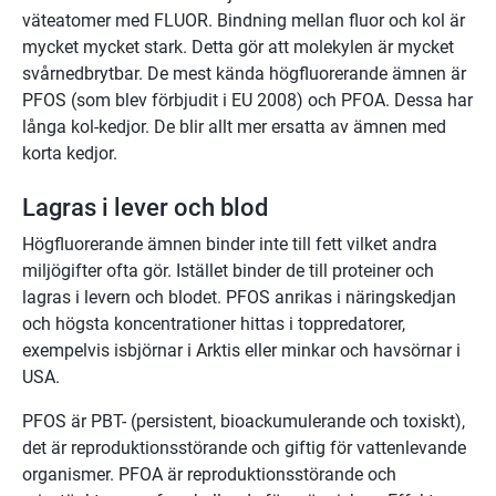
väteatomer med FLUOR. Bindning mellan fluor och kol är 
mycket mycket stark. Detta gör att molekylen är mycket 
svårnedbrytbar. De mest kända högfluorerande ämnen är 
PFOS (som blev förbjudit i EU 2008) och PFOA. Dessa har 
långa kol-kedjor. De blir allt mer ersatta av ämnen med 
korta kedjor.
Lagras i lever och blod
Högfluorerande ämnen binder inte till fett vilket andra 
miljögifter ofta gör. Istället binder de till proteiner och 
lagras i levern och blodet. PFOS anrikas i näringskedjan 
och högsta koncentrationer hittas i toppredatorer, 
exempelvis isbjörnar i Arktis eller minkar och havsörnar i 
USA.
PFOS är PBT- (persistent, bioackumulerande och toxiskt), 
det är reproduktionsstörande och giftig för vattenlevande 
organismer. PFOA är reproduktionsstörande och 