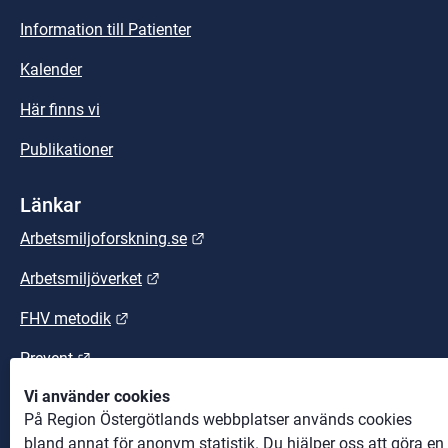
Information till Patienter
Kalender
Här finns vi
Publikationer
Länkar
Länk till annan webbplats.
Arbetsmiljoforskning.se
Länk till annan webbplats.
Arbetsmiljöverket
Länk till annan webbplats.
FHV metodik
Länk till annan webbplats.
Prevent
Vi använder cookies
Länk till annan webbplats.
Suntarbetsliv
På Region Östergötlands webbplatser används cookies
bland annat för anonym statistik. Du hjälper oss att göra en