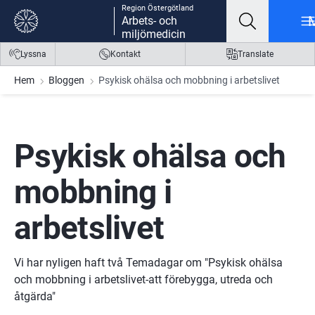
Region Östergötland
Gå till innehåll
Gå till meny
Gå till sidfot
Arbets- och
miljömedicin
Lyssna
Kontakt
Translate
Hem
Bloggen
Psykisk ohälsa och mobbning i arbetslivet
Psykisk ohälsa och 
mobbning i 
arbetslivet
Vi har nyligen haft två Temadagar om "Psykisk ohälsa 
och mobbning i arbetslivet-att förebygga, utreda och 
åtgärda"