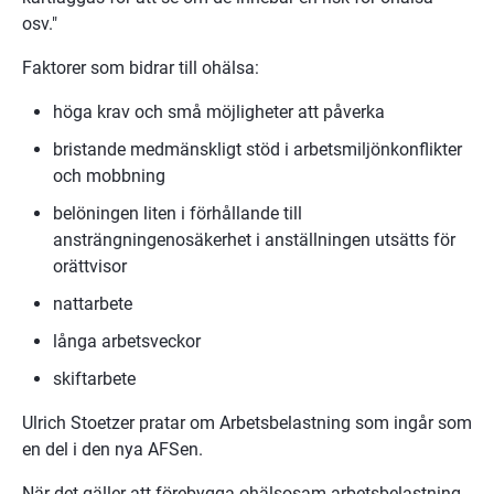
osv."
Faktorer som bidrar till ohälsa:
höga krav och små möjligheter att påverka
bristande medmänskligt stöd i arbetsmiljönkonflikter 
och mobbning
belöningen liten i förhållande till 
ansträngningenosäkerhet i anställningen utsätts för 
orättvisor
nattarbete
långa arbetsveckor
skiftarbete
Ulrich Stoetzer pratar om Arbetsbelastning som ingår som 
en del i den nya AFSen.
När det gäller att förebygga ohälsosam arbetsbelastning 