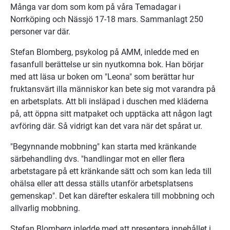
Många var dom som kom på våra Temadagar i 
Norrköping och Nässjö 17-18 mars. Sammanlagt 250 
personer var där.
Stefan Blomberg, psykolog på AMM, inledde med en 
fasanfull berättelse ur sin nyutkomna bok. Han börjar 
med att läsa ur boken om "Leona" som berättar hur 
fruktansvärt illa människor kan bete sig mot varandra på 
en arbetsplats. Att bli insläpad i duschen med kläderna 
på, att öppna sitt matpaket och upptäcka att någon lagt 
avföring där. Så vidrigt kan det vara när det spårat ur.
"Begynnande mobbning" kan starta med kränkande 
särbehandling dvs. "handlingar mot en eller flera 
arbetstagare på ett kränkande sätt och som kan leda till 
ohälsa eller att dessa ställs utanför arbetsplatsens 
gemenskap". Det kan därefter eskalera till mobbning och 
allvarlig mobbning.
Stefan Blomberg inledde med att presentera innehållet i 