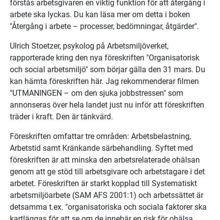
förstås arbetsgivaren en viktig funktion för att återgång i 
arbete ska lyckas. Du kan läsa mer om detta i boken 
"Återgång i arbete – processer, bedömningar, åtgärder".
Ulrich Stoetzer, psykolog på Arbetsmiljöverket, 
rapporterade kring den nya föreskriften "Organisatorisk 
och social arbetsmiljö" som börjar gälla den 31 mars. Du 
kan hämta föreskriften här. Jag rekommenderar filmen 
"UTMANINGEN – om den sjuka jobbstressen" som 
annonseras över hela landet just nu inför att föreskriften 
träder i kraft. Den är tänkvärd.
Föreskriften omfattar tre områden: Arbetsbelastning, 
Arbetstid samt Kränkande särbehandling. Syftet med 
föreskriften är att minska den arbetsrelaterade ohälsan 
genom att ge stöd till arbetsgivare och arbetstagare i det 
arbetet. Föreskriften är starkt kopplad till Systematiskt 
arbetsmiljöarbete (SAM AFS 2001:1) och arbetssättet är 
detsamma t.ex. "organisatoriska och sociala faktorer ska 
kartläggas för att se om de innebär en risk för ohälsa 