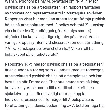
Wåhlin, ergonom på AMM, berättade om "Riktlinjer för 
psykisk ohälsa på arbetsplatsen", en rapport framtagen 
av forskare och representanter från företagshälsovården. 
Rapporten visar hur man kan arbeta för att främja psykisk 
hälsa på arbetsplatsen med 1) policy och mål 2) kunskap 
via chefsleden 3) kartläggning/riskanalys samt 4) 
åtgärder. Hur kan vi se tidiga signaler på stress? Vad är 
vanliga kroppssymtom vid stressreaktion och utmattning 
? Vilka kunskaper behöver chefen ha? Vilken roll har 
ledarskapet på en arbetsplats?
Rapporten "Riktlinjer för psykisk ohälsa på arbetsplatsen" 
är en guldgruva för dig som vill arbeta med att förebygga  
arbetsrelaterad psykisk ohälsa på arbetsplatsen och kan 
beställas här. Emma och Charlotte pratade också kring 
hur vi ska lyckas komma tillbaka till arbetet efter en 
sjukskrivning. Här är det viktigt att man kopplar 
Individens resurser och förmågor till Arbetsplatsens 
förutsättningar. I denna bedömning av Arbetsförmåga har 