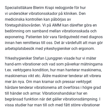
Specialistläkare Blerim Krapi redogjorde för hur 
vi undersöker vibrationsskador på kliniken. Den 
medicinska kontrollen kan påbörjas av 
företagshälsovården. Vi på AMM kan därefter göra en 
bedömning om samband mellan vibrationsskada och 
exponering. Patienten bör vara färdigutredd med diagnos 
innan hen remitteras till oss. Det är värdefullt att man gör 
arbetsplatsbesök med yrkeshygieniker och ergonom.
Yrkeshygieniker Stefan Ljunggren visade hur vi mäter 
hand-arm vibrationer och vad som påverkar mätningarna 
t.ex. verktygens kondition, hur man hanterar maskinerna, 
maskinernas vikt etc. Äldre maskiner tenderar att vibrera 
mer än nya. Om man kramar och pressar verktyget 
hårdare tenderar vibrationerna att överföras i högre grad 
till händer och armar. Vibrationshandskar har en 
begränsad funktion när det gäller vibrationsdämpning. I 
vissa studier har man till och med fått större vibrationer 