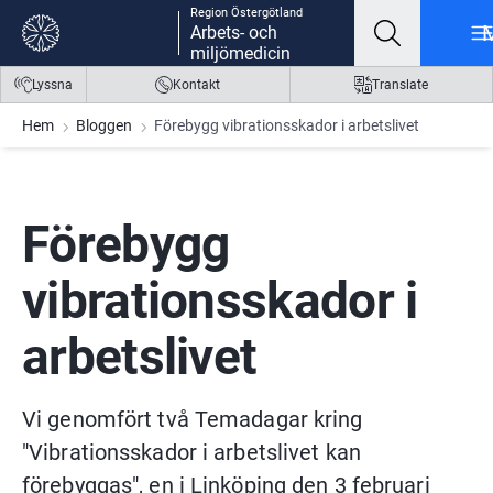
Region Östergötland
Gå till innehåll
Gå till meny
Gå till sidfot
Arbets- och
miljömedicin
Lyssna
Kontakt
Translate
Hem
Bloggen
Förebygg vibrationsskador i arbetslivet
Förebygg 
vibrationsskador i 
arbetslivet
Vi genomfört två Temadagar kring 
"Vibrationsskador i arbetslivet kan 
förebyggas", en i Linköping den 3 februari 