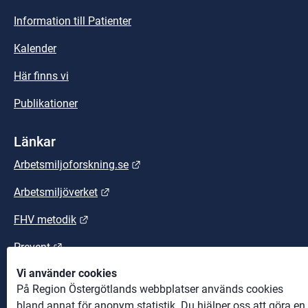
Information till Patienter
Kalender
Här finns vi
Publikationer
Länkar
Länk till annan webbplats.
Arbetsmiljoforskning.se
Länk till annan webbplats.
Arbetsmiljöverket
Länk till annan webbplats.
FHV metodik
Länk till annan webbplats.
Prevent
Vi använder cookies
Länk till annan webbplats.
Suntarbetsliv
På Region Östergötlands webbplatser används cookies
bland annat för anonym statistik. Du hjälper oss att göra en