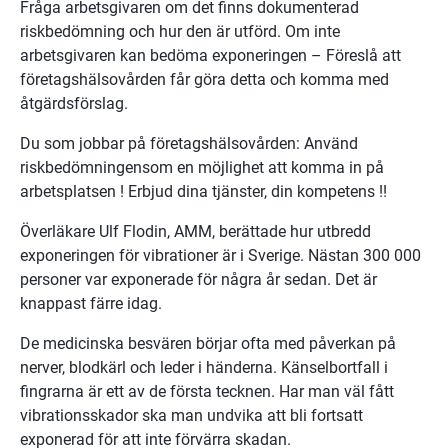
Fråga arbetsgivaren om det finns dokumenterad 
riskbedömning och hur den är utförd. Om inte 
arbetsgivaren kan bedöma exponeringen – Föreslå att 
företagshälsovården får göra detta och komma med 
åtgärdsförslag.
Du som jobbar på företagshälsovården: Använd 
riskbedömningensom en möjlighet att komma in på 
arbetsplatsen ! Erbjud dina tjänster, din kompetens !!
Överläkare Ulf Flodin, AMM, berättade hur utbredd 
exponeringen för vibrationer är i Sverige. Nästan 300 000 
personer var exponerade för några år sedan. Det är 
knappast färre idag.
De medicinska besvären börjar ofta med påverkan på 
nerver, blodkärl och leder i händerna. Känselbortfall i 
fingrarna är ett av de första tecknen. Har man väl fått 
vibrationsskador ska man undvika att bli fortsatt 
exponerad för att inte förvärra skadan.