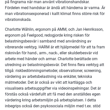
på fingrarna när man använt vibrationshandskar. 
Fördelen med handskar är ändå att händerna är varma. Är 
man vibrationsexponerad i kallt klimat finns större risk för 
vibrationskada.
Charlotte Wåhlin, ergonom på AMM, och Jan Henriksson, 
ergonom på Feelgood, redogjorde kring risken för 
belastningsbesvär i samband med användning av 
vibrerande verktyg. HARM är ett hjälpmedel för att ta fram 
risknivån för hand-, arm-, nack-, eller skulderbesvär vid 
arbete med händer och armar. Charlotte berättade om 
utredning av belastningsbesvär. Det finns flera verktyg att 
tillgå: riskbedömningsmetoder, observationer, screening, 
värdering av arbetsbelastning via enkäter, tekniska 
mätmetoder. Det är också av vikt att kartlägga och 
visualisera arbetsuppgifter via videoinspelningar. Det är 
förstås också värdefullt att få med den anställdes egen 
värdering kring arbetsmiljön på arbetsplatsen. I detta 
inbegrips också den psykosociala miljön med t.ex. stöd 