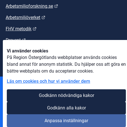
Länk till annan webbplats.
Arbetsmiljoforskning.se
Länk till annan webbplats.
Arbetsmiljöverket
Länk till annan webbplats.
FHV metodik
Länk till annan webbplats.
Prevent
Vi använder cookies
Länk till annan webbplats.
Suntarbetsliv
På Region Östergötlands webbplatser används cookies
bland annat för anonym statistik. Du hjälper oss att göra en
bättre webbplats om du accepterar cookies.
Läs om cookies och hur vi använder dem
Andra webbplatser
Godkänn nödvändiga kakor
Information om cookies
Godkänn alla kakor
Om webbplatsen
Anpassa inställningar