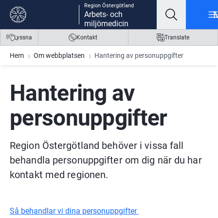
Region Östergötland
Gå till innehåll
Gå till meny
Gå till sidfot
Arbets- och
miljömedicin
Lyssna
Kontakt
Translate
Hem
Om webbplatsen
Hantering av personuppgifter
Hantering av 
personuppgifter
Region Östergötland behöver i vissa fall 
behandla personuppgifter om dig när du har 
kontakt med regionen.
Så behandlar vi dina personuppgifter 