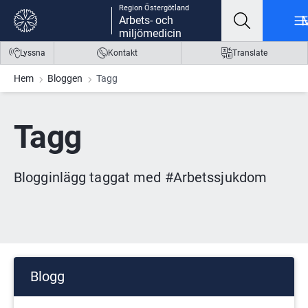
Region Östergötland
Gå till innehåll
Gå till meny
Gå till sidfot
Arbets- och
miljömedicin
Lyssna
Kontakt
Translate
Hem
Bloggen
Tagg
Tagg
Blogginlägg taggat med #Arbetssjukdom
Blogg